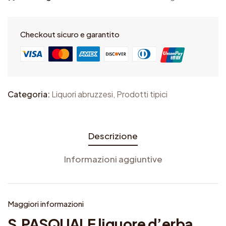
€
A
8
L
Checkout sicuro e garantito
,
E
9
l
0
i
a
q
Categoria:
Liquori abruzzesi
,
Prodotti tipici
u
€
o
2
r
8
Descrizione
e
,
Informazioni aggiuntive
d
9
’
0
e
Maggiori informazioni
r
S.PASQUALE liquore d’erba
b