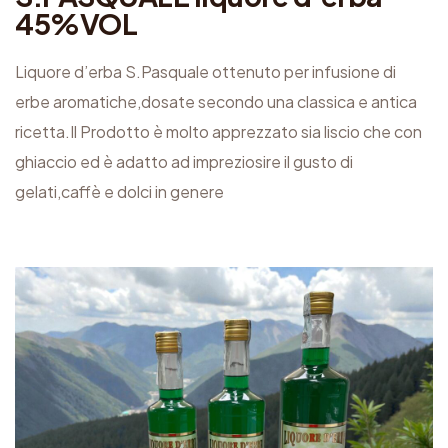
45%VOL
a
4
Liquore d’erba S.Pasquale ottenuto per infusione di
5
erbe aromatiche,dosate secondo una classica e antica
%
ricetta.Il Prodotto è molto apprezzato sia liscio che con
V
ghiaccio ed è adatto ad impreziosire il gusto di
O
gelati,caffè e dolci in genere
L
q
u
a
n
t
i
t
à