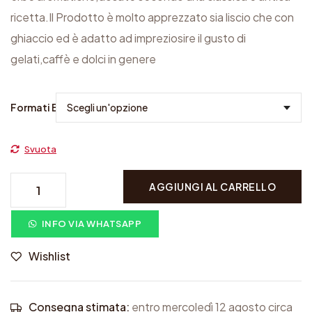
c
ricetta.Il Prodotto è molto apprezzato sia liscio che con
i
ghiaccio ed è adatto ad impreziosire il gusto di
a
gelati,caffè e dolci in genere
d
i
Formati Bottiglia
p
r
Svuota
e
S
z
AGGIUNGI AL CARRELLO
.
z
P
INFO VIA WHATSAPP
o
A
:
Wishlist
S
d
Q
a
Consegna stimata:
entro mercoledì 12 agosto circa
U