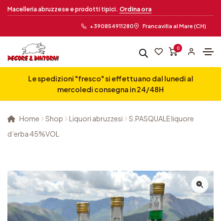
Macelleria abruzzese e prodotti tipici.
Ordina ora
+390854911280
Francavilla al Mare (CH)
0
Le spedizioni "fresco" si effettuano dal lunedi al
mercoledi consegna in 24/48H
Home
Shop
Liquori abruzzesi
S.PASQUALE liquore
d’erba 45%VOL