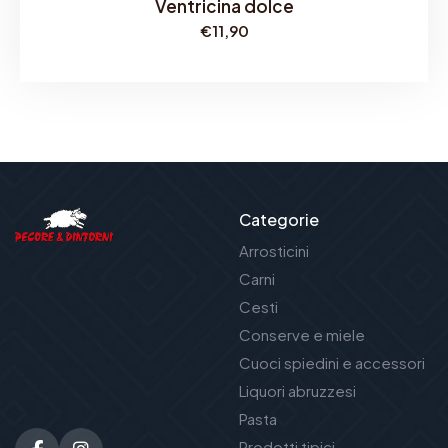
Ventricina dolce
€
11,90
Categorie
Arrosticini
Carni
Cesti
Conserve e miele
Cuoci spiedini e accessori
Liquori abruzzesi
Pasta
Prodotti tipici