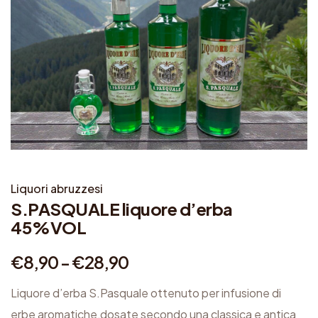
Liquori abruzzesi
S.PASQUALE liquore d’erba
45%VOL
F
€
8,90
-
€
28,90
a
Liquore d’erba S.Pasquale ottenuto per infusione di
s
erbe aromatiche,dosate secondo una classica e antica