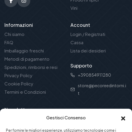
Vini
Informazioni
Account
Chi siamo
Login / Registrati
FAQ
Cassa
Imballaggio freschi
Lista dei desideri
Metodi di pagamento
Supporto
Spedizioni, rimborsi e resi
+390854911280
Privacy Policy
Cookie Policy
store@pecoreedintorni.i
Termini e Condizioni
t
Newsletter
Gestisci Consenso
Ricevi offerte e novità dal mondo della tradizione
abruzzese!
Per fornire le migliori esperienze, utilizziamo tecnologie come i