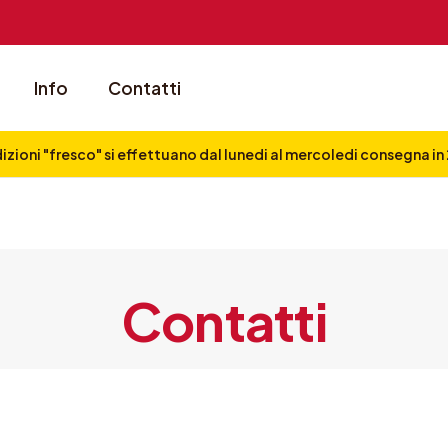
Info
Contatti
izioni "fresco" si effettuano dal lunedi al mercoledi consegna i
Contatti