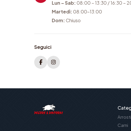
Lun – Sab:
08:00 – 13:30 / 16:30 – 
Martedì:
08:00-13:00
Dom:
Chiuso
Seguici
Categ
Arrosti
Carni