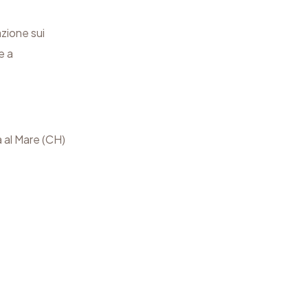
azione sui
e a
a al Mare (CH)