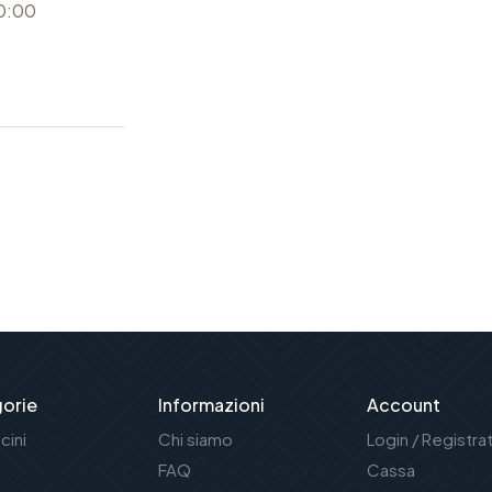
20:00
orie
Informazioni
Account
cini
Chi siamo
Login / Registrat
FAQ
Cassa