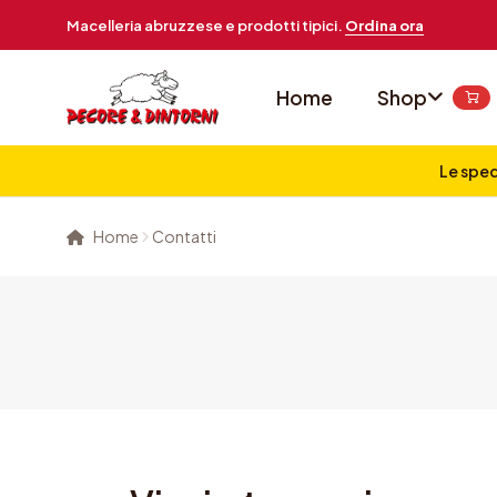
Macelleria abruzzese e prodotti tipici.
Ordina ora
Home
Shop
Le sped
Home
Contatti