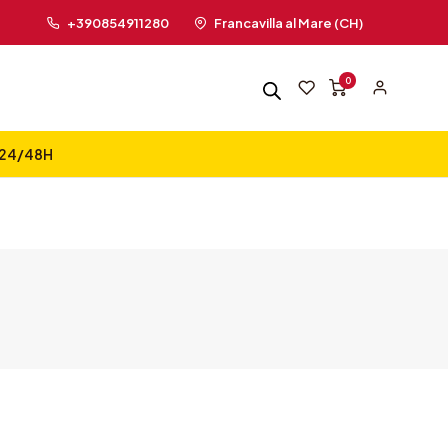
+390854911280
Francavilla al Mare (CH)
0
n 24/48H