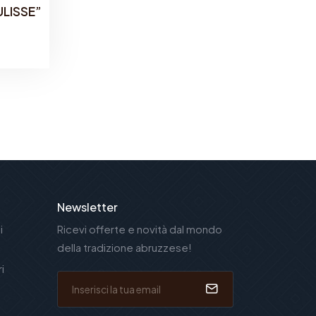
 ULISSE”
Newsletter
i
Ricevi offerte e novità dal mondo
della tradizione abruzzese!
i