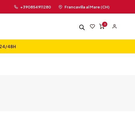
+390854911280
Francavilla al Mare (CH)
0
n 24/48H