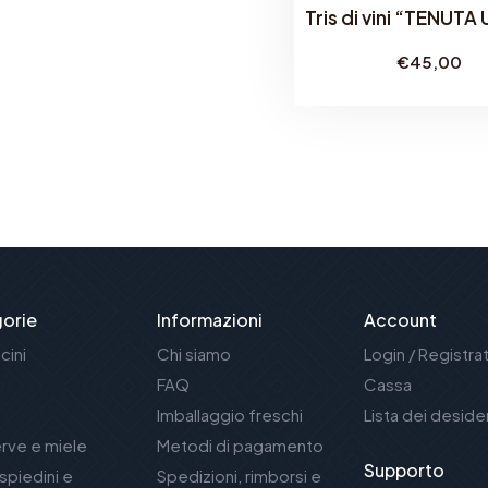
Tris di vini “TENUTA
€
45,00
orie
Informazioni
Account
cini
Chi siamo
Login / Registrat
FAQ
Cassa
Imballaggio freschi
Lista dei desider
rve e miele
Metodi di pagamento
Supporto
spiedini e
Spedizioni, rimborsi e