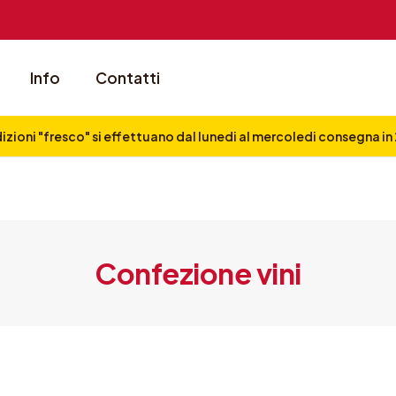
Info
Contatti
izioni "fresco" si effettuano dal lunedi al mercoledi consegna i
Confezione vini