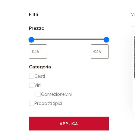
Filtri
Vi
Prezzo
Categoria
C
Cesti
a
Vini
t
Confezione vini
e
Prodotti tipici
g
o
APPLICA
r