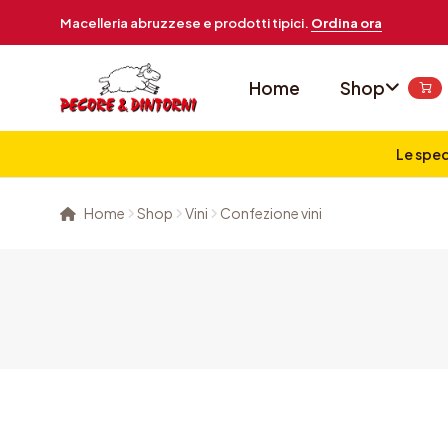
Macelleria abruzzese e prodotti tipici.
Ordina ora
Home
Shop
Le sped
Home
Shop
Vini
Confezione vini