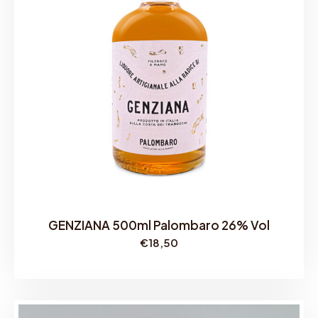
z
z
o
:
d
a
€
8
,
9
0
a
€
2
8
,
9
GENZIANA 500ml Palombaro 26% Vol
0
€
18,50