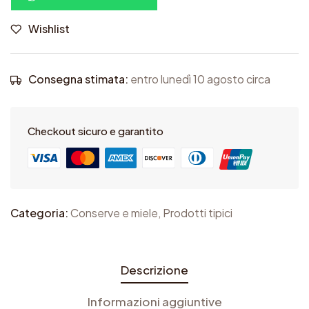
c
Wishlist
i
o
f
Consegna stimata:
entro lunedì 10 agosto circa
i
n
Checkout sicuro e garantito
i
S
o
t
Categoria:
Conserve e miele
,
Prodotti tipici
t
o
l
Descrizione
i
Informazioni aggiuntive
o