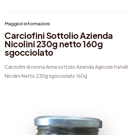
A
z
Maggiori informazioni
i
Carciofini Sottolio Azienda
e
Nicolini 230g netto 160g
n
sgocciolato
d
a
Carciofini di nonna Anna sottolio Azienda Agricola fratelli
N
Nicolini Netto 230g sgocciolato 160g
i
c
o
l
i
n
i