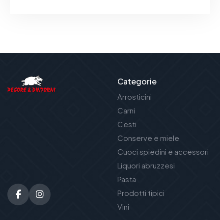
Categorie
Arrosticini
Carni
Cesti
Conserve e miele
Cuoci spiedini e accessori
Liquori abruzzesi
Pasta
Prodotti tipici
Vini