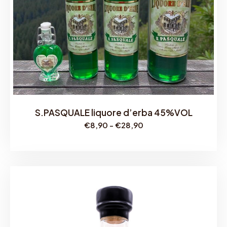
S.PASQUALE liquore d’erba 45%VOL
F
€
8,90
-
€
28,90
a
s
c
i
a
d
i
p
r
e