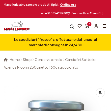
Macelleria abruzzese e prodotti tipici.
Ordina ora
+390854911280
Francavilla al Mare (CH)
0
Le spedizioni "fresco" si effettuano dal lunedi al
mercoledi consegna in 24/48H
Home
Shop
Conserve e miele
Carciofini Sottolio
Azienda Nicolini 230g netto 160g sgocciolato