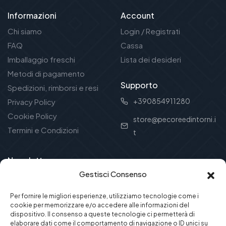
Informazioni
Account
Chi siamo
Login / Registrati
FAQ
Cassa
Imballaggio freschi
Lista dei desideri
Metodi di pagamento
Supporto
Spedizioni, rimborsi e resi
+390854911280
Privacy Policy
Cookie Policy
store@pecoreedintorni.i
Termini e Condizioni
t
Newsletter
Gestisci Consenso
Ricevi offerte e novità dal mondo della tradizione
abruzzese!
Per fornire le migliori esperienze, utilizziamo tecnologie come i
cookie per memorizzare e/o accedere alle informazioni del
dispositivo. Il consenso a queste tecnologie ci permetterà di
elaborare dati come il comportamento di navigazione o ID unici su