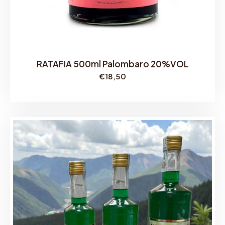
t
à
RATAFIA 500ml Palombaro 20%VOL
€
18,50