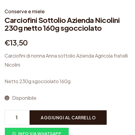
Conserve e miele
Carciofini Sottolio Azienda Nicolini
230g netto 160g sgocciolato
€
13,50
Carciofini di nonna Anna sottolio Azienda Agricola fratelli
Nicolini
Netto 230g sgocciolato 160g
Disponibile
C
AGGIUNGI AL CARRELLO
a
r
INFO VIA WHATSAPP