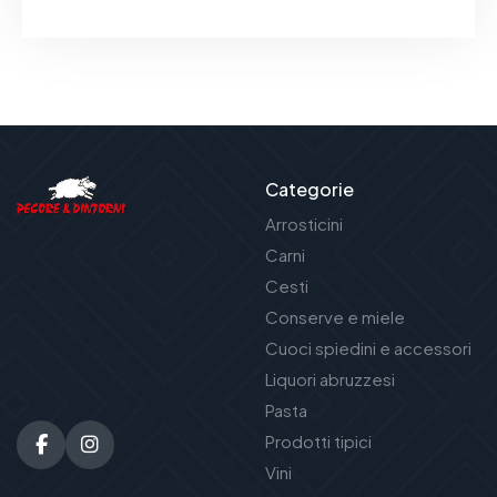
Categorie
Arrosticini
Carni
Cesti
Conserve e miele
Cuoci spiedini e accessori
Liquori abruzzesi
Pasta
Prodotti tipici
Vini