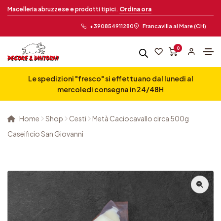
Macelleria abruzzese e prodotti tipici.
Ordina ora
+390854911280
Francavilla al Mare (CH)
0
Le spedizioni "fresco" si effettuano dal lunedi al
mercoledi consegna in 24/48H
Home
Shop
Cesti
Metà Caciocavallo circa 500g
Caseificio San Giovanni