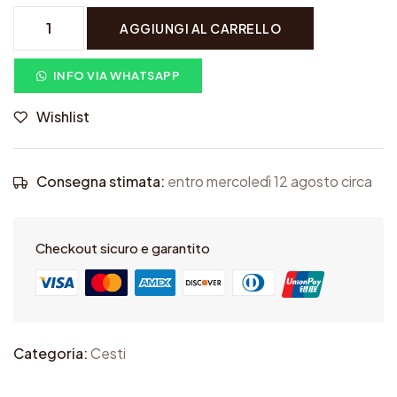
M
AGGIUNGI AL CARRELLO
e
t
INFO VIA WHATSAPP
à
Wishlist
C
a
c
Consegna stimata:
entro mercoledì 12 agosto circa
i
o
Checkout sicuro e garantito
c
a
v
a
Categoria:
Cesti
l
l