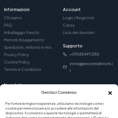
Informazioni
Account
Chi siamo
Login / Registrati
FAQ
Cassa
Imballaggio freschi
Lista dei desideri
Metodi di pagamento
Supporto
Spedizioni, rimborsi e resi
+390854911280
Privacy Policy
Cookie Policy
store@pecoreedintorni.i
Termini e Condizioni
t
Newsletter
Gestisci Consenso
Ricevi offerte e novità dal mondo della tradizione
abruzzese!
Per fornire le migliori esperienze, utilizziamo tecnologie come i
cookie per memorizzare e/o accedere alle informazioni del
dispositivo. Il consenso a queste tecnologie ci permetterà di
elaborare dati come il comportamento di navigazione o ID unici su