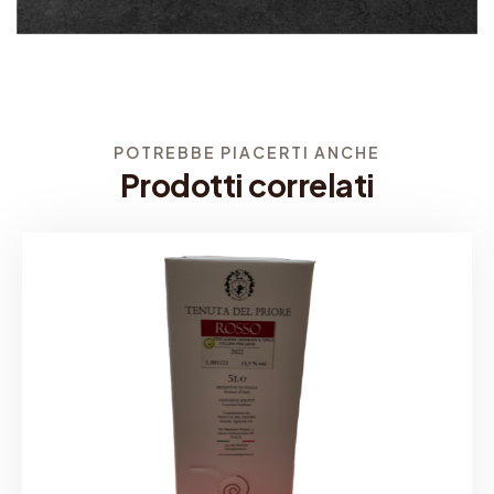
i
q
u
a
POTREBBE PIACERTI ANCHE
n
Prodotti correlati
t
i
t
à