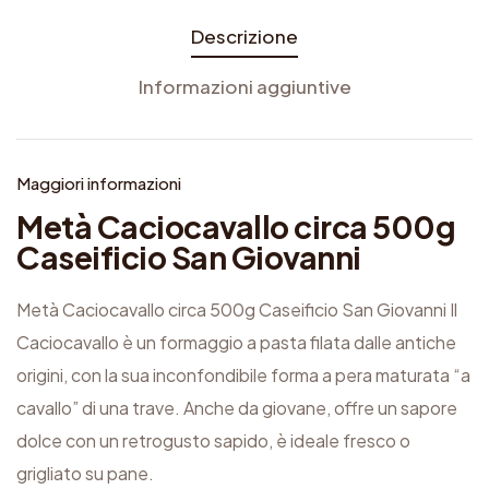
o
Descrizione
c
Informazioni aggiuntive
i
r
c
Maggiori informazioni
a
Metà Caciocavallo circa 500g
5
Caseificio San Giovanni
0
0
Metà Caciocavallo circa 500g Caseificio San Giovanni Il
g
Caciocavallo è un formaggio a pasta filata dalle antiche
C
origini, con la sua inconfondibile forma a pera maturata “a
a
cavallo” di una trave. Anche da giovane, offre un sapore
s
dolce con un retrogusto sapido, è ideale fresco o
e
grigliato su pane.
i