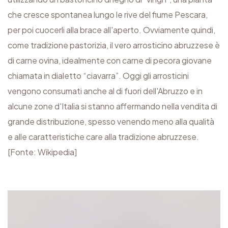
a
che cresce spontanea lungo le rive del fiume Pescara,
n
per poi cuocerli alla brace all'aperto. Ovviamente quindi,
t
come tradizione pastorizia, il vero arrosticino abruzzese è
i
di carne ovina, idealmente con carne di pecora giovane
t
chiamata in dialetto “ciavarra”. Oggi gli arrosticini
à
vengono consumati anche al di fuori dell'Abruzzo e in
alcune zone d'Italia si stanno affermando nella vendita di
grande distribuzione, spesso venendo meno alla qualità
e alle caratteristiche care alla tradizione abruzzese.
[Fonte:
Wikipedia
]