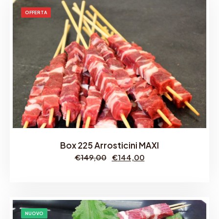
OFFERTA
Box 225 Arrosticini MAXI
I
I
€
149,00
€
144,00
l
l
p
p
r
r
e
e
z
z
z
z
NUOVO