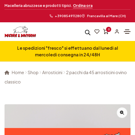
Macelleria abruzzese e prodotti tipici.
Ordina ora
+390854911280
Francavilla al Mare (CH)
0
Le spedizioni "fresco" si effettuano dal lunedi al
mercoledi consegna in 24/48H
Home
Shop
Arrosticini
2 pacchi da 45 arrosticini ovino
classico