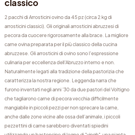
classico
o
v
2 pacchi di Arrosticini ovino da 45 pz (circa 2 kg di
i
arrosticini classici). Gli originali arrosticini abruzzesi di
n
pecora da cuocere rigorosamente alla brace. La migliore
o
carne ovina preparata per il più classico della cucina
c
abruzzese. Gli arrosticini di ovino sono l'espressione
l
culinaria per eccellenza dell'Abruzzo interno e non.
a
Naturalmente legati alla tradizione della pastorizia che
s
caratterizza la nostra regione. Leggenda narra che
s
furono inventati negli anni '30 da due pastori del Voltigno
i
che tagliarono carne di pecora vecchia difficilmente
c
mangiabile in piccoli pezzi per non sprecare la carne,
o
anche dalle zone vicine alle ossa dell’animale, i piccoli
q
pezzettini di carne sarebbero diventati spiedini
u
utilizzando un bastoncino di legno di "vingh", una pianta