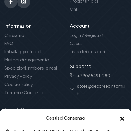
Prodotti tipici
Vini
Informazioni
Account
Chi siamo
Login / Registrati
FAQ
Cassa
Imballaggio freschi
Lista dei desideri
Metodi di pagamento
Supporto
Spedizioni, rimborsi e resi
+390854911280
Privacy Policy
Cookie Policy
store@pecoreedintorni.i
Termini e Condizioni
t
Newsletter
Gestisci Consenso
Ricevi offerte e novità dal mondo della tradizione
abruzzese!
Per fornire le migliori esperienze, utilizziamo tecnologie come i