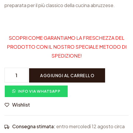
preparata per il più classico della cucina abruzzese.
SCOPRI
COME GARANTIAMO LA FRESCHEZZA DEL
PRODOTTO CON IL NOSTRO SPECIALE METODO DI
SPEDIZIONE!
2
AGGIUNGI AL CARRELLO
p
a
INFO VIA WHATSAPP
c
Wishlist
c
h
i
Consegna stimata:
entro mercoledì 12 agosto circa