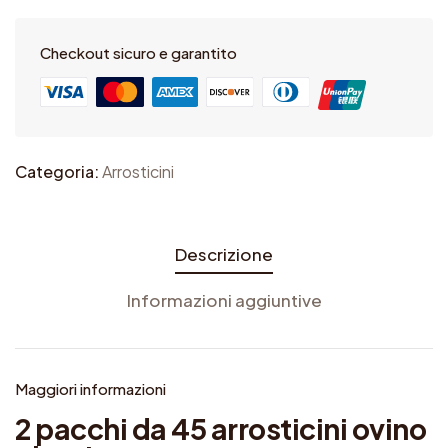
d
a
Checkout sicuro e garantito
4
5
a
r
Categoria:
Arrosticini
r
o
s
Descrizione
t
Informazioni aggiuntive
i
c
i
Maggiori informazioni
n
2 pacchi da 45 arrosticini ovino
i