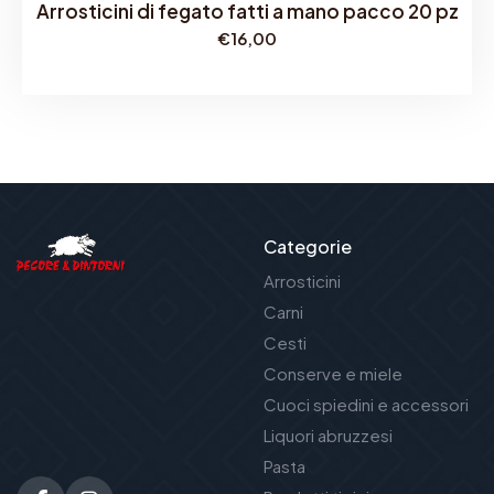
Arrosticini di fegato fatti a mano pacco 20 pz
€
16,00
Categorie
Arrosticini
Carni
Cesti
Conserve e miele
Cuoci spiedini e accessori
Liquori abruzzesi
Pasta